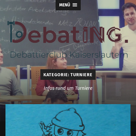
MENÜ
DebatING.
KATEGORIE:
TURNIERE
Infos rund um Turniere