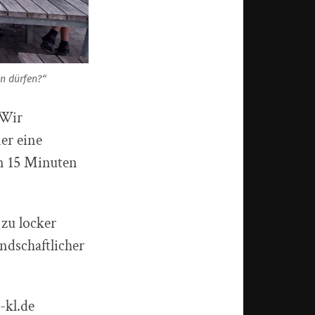
en dürfen?“
 Wir
er eine
in 15 Minuten
zu locker
undschaftlicher
-kl.de