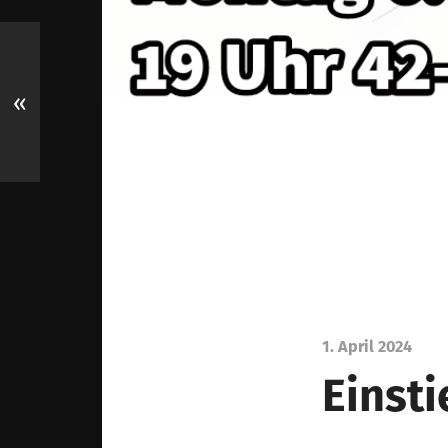
«
1. April 2024
Einst